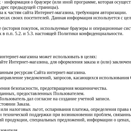
s; · информация о браузере (или иной программе, которая осуществ
(адрес предыдущей страницы).
па к частям сайта Интернет-магазина, требующим авторизации.
адресах своих посетителей. Данная информация используется с ц
 (история покупок, используемые браузеры и операционные сис
в п.п. 5.2. и 5.3. настоящей Политики конфиденциальности.
интернет-магазина может использовать в целях:
сайте Интернет-магазина, для оформления заказа и (или) заклю
ванным ресурсам Сайта интернет-магазина.
направление уведомлений, запросов, касающихся использования С
ечения безопасности, предотвращения мошенничества.
 данных, предоставленных Пользователем.
Пользователь дал согласие на создание учетной записи.
стоянии Заказа.
 или налоговых льгот, оспаривания платежа, определения права
и технической поддержки при возникновении проблем, связанны
ений продукции, специальных предложений, информации о ценах
зователя.