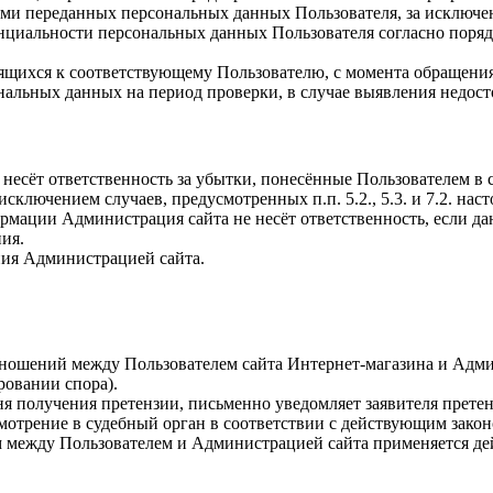
и переданных персональных данных Пользователя, за исключени
нциальности персональных данных Пользователя согласно поряд
ящихся к соответствующему Пользователю, с момента обращения 
ональных данных на период проверки, в случае выявления недо
, несёт ответственность за убытки, понесённые Пользователем 
 исключением случаев, предусмотренных п.п. 5.2., 5.3. и 7.2. 
рмации Администрация сайта не несёт ответственность, если д
ия.
ения Администрацией сайта.
отношений между Пользователем сайта Интернет-магазина и Адми
ровании спора).
ня получения претензии, письменно уведомляет заявителя претен
смотрение в судебный орган в соответствии с действующим зако
 между Пользователем и Администрацией сайта применяется де