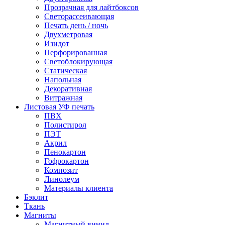
Прозрачная для лайтбоксов
Светорассеивающая
Печать день / ночь
Двухметровая
Изидот
Перфорированная
Светоблокирующая
Статическая
Напольная
Декоративная
Витражная
Листовая УФ печать
ПВХ
Полистирол
ПЭТ
Акрил
Пенокартон
Гофрокартон
Композит
Линолеум
Материалы клиента
Бэклит
Ткань
Магниты
Магнитный винил