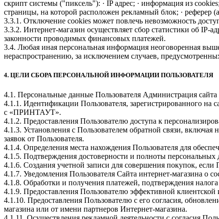
скрипт системы ("пиксель"): · IP адрес; · информация из cookie
страницы, на которой расположен рекламный блок; · реферер 
3.3.1. Отключение cookies может повлечь невозможность досту
3.3.2. Интернет-магазин осуществляет сбор статистики об IP-
законности проводимых финансовых платежей.
3.4. Любая иная персональная информация неоговоренная выше
нераспространению, за исключением случаев, предусмотренных 
4. ЦЕЛИ СБОРА ПЕРСОНАЛЬНОЙ ИНФОРМАЦИИ ПОЛЬЗОВАТЕЛЯ
4.1. Персональные данные Пользователя Администрация сайта 
4.1.1. Идентификации Пользователя, зарегистрированного на 
с «ПРИНТАУТ».
4.1.2. Предоставления Пользователю доступа к персонализиро
4.1.3. Установления с Пользователем обратной связи, включая 
заявок от Пользователя.
4.1.4. Определения места нахождения Пользователя для обесп
4.1.5. Подтверждения достоверности и полноты персональных
4.1.6. Создания учетной записи для совершения покупок, если 
4.1.7. Уведомления Пользователя Сайта интернет-магазина о со
4.1.8. Обработки и получения платежей, подтверждения налога
4.1.9. Предоставления Пользователю эффективной клиентской 
4.1.10. Предоставления Пользователю с его согласия, обновл
магазина или от имени партнеров Интернет-магазина.
4.1.11. Осуществления рекламной деятельности с согласия Поль