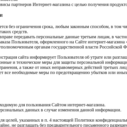
рвисы партнеров Интернет-магазина с целью получения продукто
ИИ
ется без ограничения срока, любым законным способом, в том 
таких средств.
а вправе передавать персональные данные третьим лицам, в част
заказа Пользователя, оформленного на Сайте интернет-магазин
 уполномоченным органам государственной власти Российской Ф
истрация сайта информирует Пользователя об утрате или разгл
онные и технические меры для защиты персональной информации
транения, а также от иных неправомерных действий третьих лиц
ает все необходимые меры по предотвращению убытков или иных
бходимую для пользования Сайтом интернет-магазина.
ерсональных данных в случае изменения данной информации.
ля целей, указанных в п. 4 настоящей Политики конфиденциаль
йне, не разглашать без предварительного письменного разрешен