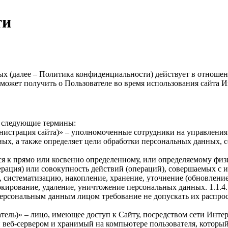
ти
х (далее – Политика конфиденциальности) действует в отноше
 может получить о Пользователе во время использования сайта 
я следующие термины:
министрация сайта)» – уполномоченные сотрудники на управлен
ных, а также определяет цели обработки персональных данных, 
ся к прямо или косвенно определенному, или определяемому физ
ерация) или совокупность действий (операций), совершаемых с 
, систематизацию, накопление, хранение, уточнение (обновление
локирование, удаление, уничтожение персональных данных. 1.1.
рсональным данным лицом требование не допускать их распрост
ватель)» – лицо, имеющее доступ к Сайту, посредством сети Инт
веб-сервером и хранимый на компьютере пользователя, который 