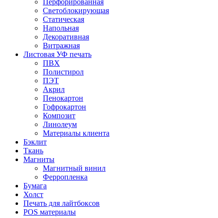
Перфорированная
Светоблокирующая
Статическая
Напольная
Декоративная
Витражная
Листовая УФ печать
ПВХ
Полистирол
ПЭТ
Акрил
Пенокартон
Гофрокартон
Композит
Линолеум
Материалы клиента
Бэклит
Ткань
Магниты
Магнитный винил
Ферропленка
Бумага
Холст
Печать для лайтбоксов
POS материалы