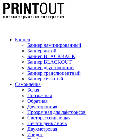
Баннер
Баннер ламинированный
Баннер литой
Баннер BLACKBACK
Баннер BLACKOUT
Баннер двусторонний
Баннер транслюцентный
Баннер сетчатый
Самоклейка
Белая
Прозрачная
Обратная
Двусторонняя
Прозрачная для лайтбоксов
Светорассеивающая
Печать день / ночь
Двухметровая
Изидот